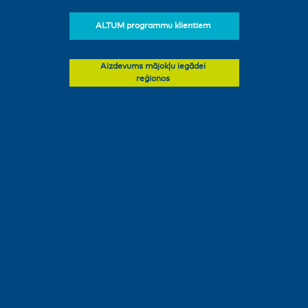
ALTUM programmu klientiem
Aizdevums mājokļu iegādei
reģionos